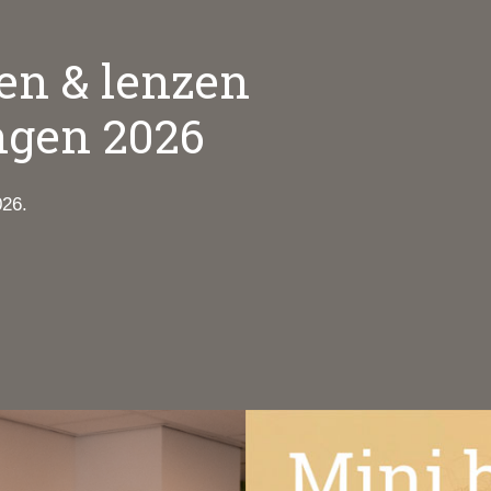
len & lenzen
ngen 2026
026.