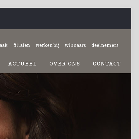
raak
filialen
werken bij
winnaars
deelnemers
ACTUEEL
OVER ONS
CONTACT